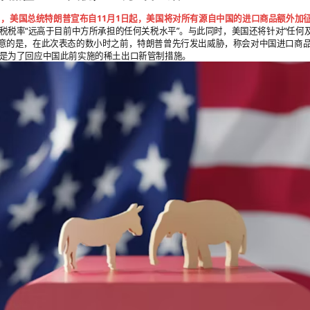
10日，美国总统特朗普宣布自11月1日起，美国将对所有源自中国的进口商品额外加征
税税率“远高于目前中方所承担的任何关税水平”。与此同时，美国还将针对“任何
意的是，在此次表态的数小时之前，特朗普曾先行发出威胁，称会对中国进口商品
是为了回应中国此前实施的稀土出口新管制措施。