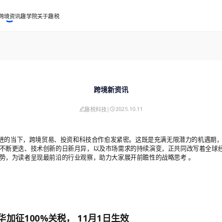
跨境资讯
趣学院
关于趣税
跨境新资讯
|
2025.10.11
趣税科技
进的当下，跨境贸易、投资和科技合作愈发紧密。这既是充满无限潜力的机遇期
不断更迭、技术创新的日新月异，以及市场需求的持续演变，正共同改写着全球
势，为读者呈现最前沿的行业观察，助力大家展开前瞻性的战略思考 。
华加征100%关税， 11月1日生效