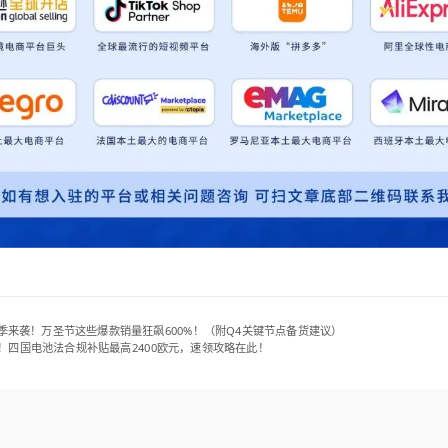
末旺季来袭！万圣节这些爆款销量狂飙600%！（附Q4关键节点备货建议）
！四国电池法合规补贴最高2400欧元，速领攻略在此！